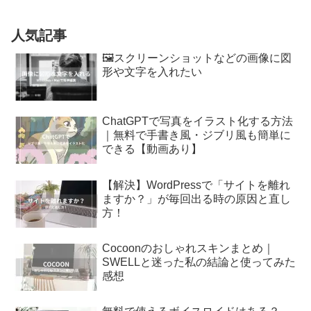
人気記事
🖼️スクリーンショットなどの画像に図
形や文字を入れたい
ChatGPTで写真をイラスト化する方法
｜無料で手書き風・ジブリ風も簡単に
できる【動画あり】
【解決】WordPressで「サイトを離れ
ますか？」が毎回出る時の原因と直し
方！
Cocoonのおしゃれスキンまとめ｜
SWELLと迷った私の結論と使ってみた
感想