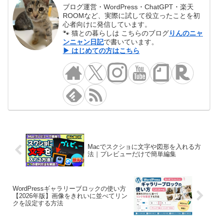
ブログ運営・WordPress・ChatGPT・楽天
ROOMなど、実際に試して役立ったことを初
心者向けに発信しています。
🐾 猫との暮らしは こちらのブログ
りんのニャ
ンニャン日記
で書いています。
▶ はじめての方はこちら
Macでスクショに文字や図形を入れる方
法｜プレビューだけで簡単編集
WordPressギャラリーブロックの使い方
【2026年版】画像をきれいに並べてリン
クを設定する方法