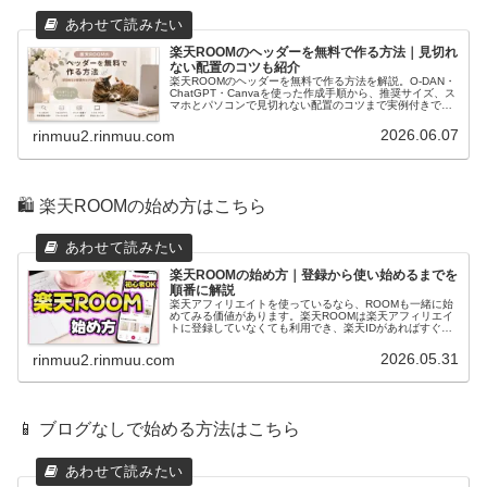
楽天ROOMのヘッダーを無料で作る方法｜見切れ
ない配置のコツも紹介
楽天ROOMのヘッダーを無料で作る方法を解説。O-DAN・
ChatGPT・Canvaを使った作成手順から、推奨サイズ、ス
マホとパソコンで見切れない配置のコツまで実例付きで紹
介します。
2026.06.07
rinmuu2.rinmuu.com
🛍️ 楽天ROOMの始め方はこちら
楽天ROOMの始め方｜登録から使い始めるまでを
順番に解説
楽天アフィリエイトを使っているなら、ROOMも一緒に始
めてみる価値があります。楽天ROOMは楽天アフィリエイ
トに登録していなくても利用でき、楽天IDがあればすぐに
始められます。この記事では、アカウント作成から商品の
追加、ブログやSNSでの活...
2026.05.31
rinmuu2.rinmuu.com
📱 ブログなしで始める方法はこちら