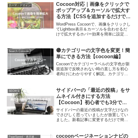
Cocoon対応｜画像をクリックで
テーマ・デザイン
ポップアップ＆カーソルで拡大す
る方法【CSSを追加するだけで
OK】
WordPress Cocoonで、画像をクリックし
てLightbox表示＆カーソルを合わせるだ
けで拡大するホバー効果を簡単に設定す
る方法を解説。CSS追加だけで初心者で
もすぐ実践可能です。
🟣カテゴリーの文字色を変更！簡
Search Console
単にできる方法【cocoon編】
Cocoonでカテゴリーラベルの文字色が新
規追加で反映されない時の直し方を初心
者向けにわかりやすく解説。カテゴリ色
の変更手順をスクショ付きでサクッと確
認できます。
サイドバーの「最近の投稿」をサ
SEO対策
ムネイル付きにする方法
【Cocoon】初心者でも3分でで
きる！
サイドバーの最近の投稿が文字だけなの
でさびしく思っていましたが放置してい
ました。新着記事に変更するだけで簡単
にサムネイル付きで賑やかになりまし
た。簡単なのでサムネイル付きにしたい
方はぜひやってみて！ついでに人気記事
cocoonページネーションナビの
PageSpeed・表示速度改善