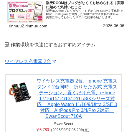
楽天ROOMはブログがなくても始められる｜実際
に始めて気付いたこと
楽天ROOMはブログがなくても始められるのかを実体験で
解説。Instagramと連携した運用方法や収益化の仕組み、
実際にやってわかったリアルな結果を紹介します。
2026.06.06
rinmuu2.rinmuu.com
💻 作業環境を快適にするおすすめアイテム
ワイヤレス充電器 2台
ワイヤレス充電器 2台、iphone 充電ス
タンド 2台同時、折りたたみ式 充電ス
テーション、置くだけ充電、iPhone
17/16/15/14/13/12/11/8/Xシリーズ対
応、 Apple Watch 11/10/9/Ultra 3/SE 3
対応、AirPods Pro 3/4/Pro 2対応、
SwanScout 710A
SwanScout
￥6,780
（2026/08/07 06:29時点）