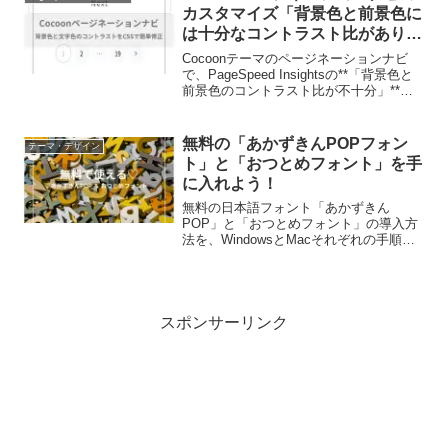
も簡単に設定できますよ！
カスタマイズ「背景色と前景色に
は十分なコントラスト比がありま
せん」の修正
Cocoonテーマのページネーションナビ
で、PageSpeed Insightsの**「背景色と
前景色のコントラスト比が不十分」**と
いう警告が消えない方必見。追加CSSで
色を変更して初心者でも簡単に解消する
方法を解説します。
無料の「あかずきんPOPフォン
テーマ・デザイン
ト」と「おつとめフォント」を手
に入れよう！
無料の日本語フォント「あかずきん
POP」と「おつとめフォント」の導入方
法を、WindowsとMacそれぞれの手順で
わかりやすく解説。反映されない時の対
処法も紹介します。
スポンサーリンク