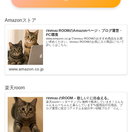
Amazonストア
rinmuu ROOMのAmazonページ – ブログ運営・
PC環境
www.amazon.co.jpでrinmuu ROOMのおすすめ商品をお買
い求めください。rinmuu ROOMのお気に入り商品について
詳しくはこちら。
www.amazon.co.jp
楽天room
rinmuu のROOM – 欲しい! に出会える。
楽天roomヘッダーテンプレ無料で配布しています！りんち
ゃん＆ムーちゃんと暮らしています🐾猫用品や日用品、ブ
ログ運営に役立つアイテムを紹介中✨🐱猫ブログ「りんの
ニャンニャン日記:て🔍💻ブログ・note🎥YouTube