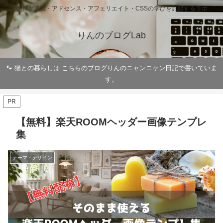
ブログ運営・アドセンス・アフェリエイト・CSSの学びを記録するラボ
りんのブログLab
🐾 猫との暮らしは こちらのブログりんのニャンニャン日記で書いていま
す。
PR
【無料】楽天ROOMヘッダー画像テンプレ
集
テーマ・デザイン