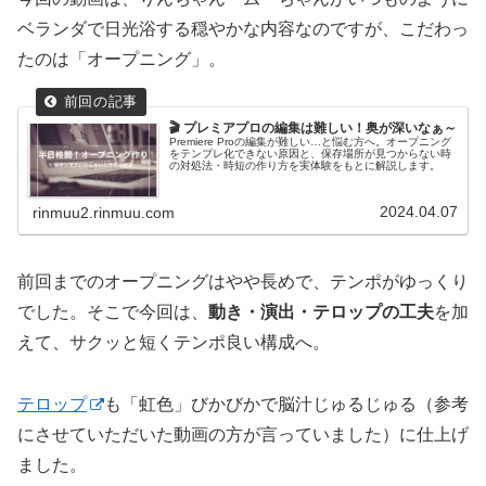
ベランダで日光浴する穏やかな内容なのですが、こだわっ
たのは「オープニング」。
🎬 プレミアプロの編集は難しい！奥が深いなぁ～
Premiere Proの編集が難しい…と悩む方へ。オープニング
をテンプレ化できない原因と、保存場所が見つからない時
の対処法・時短の作り方を実体験をもとに解説します。
2024.04.07
rinmuu2.rinmuu.com
前回までのオープニングはやや長めで、テンポがゆっくり
でした。そこで今回は、
動き・演出・テロップの工夫
を加
えて、サクッと短くテンポ良い構成へ。
テロップ
も「虹色」びかびかで脳汁じゅるじゅる（参考
にさせていただいた動画の方が言っていました）に仕上げ
ました。