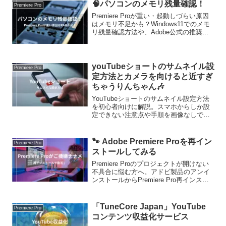
🧠パソコンのメモリ残量確認！
Premiere Pro
Premiere Proが重い・起動しづらい原因
はメモリ不足かも？Windows11でのメモ
リ残量確認方法や、Adobe公式の推奨ス
ペックと実際の使用状況を比較しなが
ら、改善のヒントを実体験ベースで解説
します。
youTubeショートのサムネイル設
Premiere Pro
定方法とカメラを向けると近すぎ
ちゃうりんちゃん🎶
YouTubeショートのサムネイル設定方法
を初心者向けに解説。スマホからしか設
定できない注意点や手順を画像なしでも
分かりやすくまとめました。
🐾 Adobe Premiere Proを再イン
Premiere Pro
ストールしてみる
Premiere Proのプロジェクトが開けない
不具合に悩む方へ。アドビ製品のアンイ
ンストールからPremiere Pro再インスト
ールまでの具体的な手順と、実際に改善
したポイントをわかりやすくまとめてい
ます。
「TuneCore Japan」YouTube
Premiere Pro
コンテンツ収益化サービス