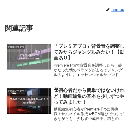
rinmuu
関連記事
「プレミアプロ」背景音を調整し
Premiere Pro
てみたらジャングルみたい！【動
画あり】
Premiere Proで背景音を調整したら、静
かだった朝のベランダがまるでジャング
ルのように。エッセンシャルサウンドを
使った環境音の調整方法と、実際の変化
を動画付きで紹介します。
🎥初心者だから簡単ではないけれ
Premiere Pro
ど！動画編集の基本を少しずつや
ってみました！
動画編集初心者がPremiere Proに再挑
戦！サムネイル作成やBGM選びでつまず
きながらも、少しずつ成長中。猫との癒
し動画づくりを通して学んだことをわか
りやすく紹介します🐾