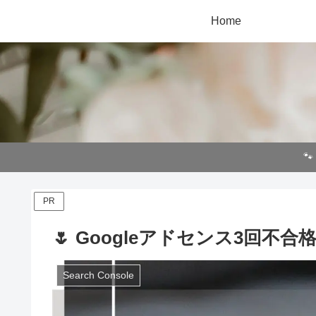
Home

PR
🌷 Googleアドセンス3回不
Search Console