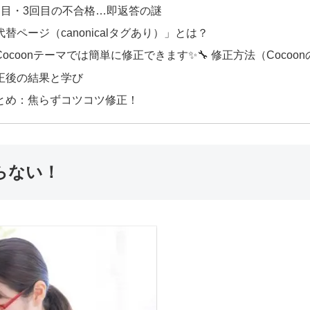
2回目・3回目の不合格…即返答の謎
「代替ページ（canonicalタグあり）」とは？
Cocoonテーマでは簡単に修正できます✨🔧 修正方法（Cocoo
修正後の結果と学び
まとめ：焦らずコツコツ修正！
らない！