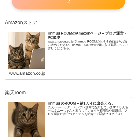
Amazonストア
rinmuu ROOMのAmazonページ – ブログ運営・
PC環境
www.amazon.co.jpでrinmuu ROOMのおすすめ商品をお買
い求めください。rinmuu ROOMのお気に入り商品について
詳しくはこちら。
www.amazon.co.jp
楽天room
rinmuu のROOM – 欲しい! に出会える。
楽天roomヘッダーテンプレ無料で配布しています！りんち
ゃん＆ムーちゃんと暮らしています🐾猫用品や日用品、ブ
ログ運営に役立つアイテムを紹介中✨🐱猫ブログ「りんの
ニャンニャン日記:て🔍💻ブログ・note🎥YouTube