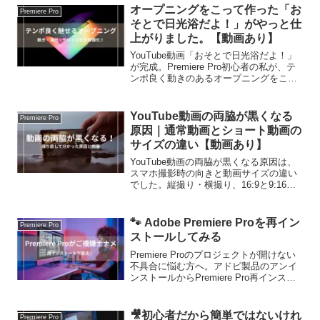
オープニングをこって作った「お
Premiere Pro
そとで日光浴だよ！」がやっと仕
上がりました。【動画あり】
YouTube動画「おそとで日光浴だよ！」
が完成。Premiere Pro初心者の私が、テ
ンポ良く動きのあるオープニングをこだ
わって制作した過程や、虹色テロップの
工夫、成長の記録をまとめました。動画
編集を始めたい方にも役立つ内容です。
YouTube動画の両脇が黒くなる
Premiere Pro
原因｜通常動画とショート動画の
サイズの違い【動画あり】
YouTube動画の両脇が黒くなる原因は、
スマホ撮影時の向きと動画サイズの違い
でした。縦撮り・横撮り、16:9と9:16の
違い、Premiere Proでの失敗談と撮り直
しで分かった対処法を実体験をもとに解
説します。
🐾 Adobe Premiere Proを再イン
Premiere Pro
ストールしてみる
Premiere Proのプロジェクトが開けない
不具合に悩む方へ。アドビ製品のアンイ
ンストールからPremiere Pro再インスト
ールまでの具体的な手順と、実際に改善
したポイントをわかりやすくまとめてい
ます。
🎥初心者だから簡単ではないけれ
Premiere Pro