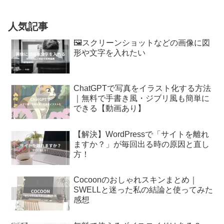
人気記事
🖼️スクリーンショットなどの画像に図
形や文字を入れたい
ChatGPTで写真をイラスト化する方法
｜無料で手書き風・ジブリ風も簡単に
できる【動画あり】
【解決】WordPressで「サイトを離れ
ますか？」が毎回出る時の原因と直し
方！
Cocoonのおしゃれスキンまとめ｜
SWELLと迷った私の結論と使ってみた
感想