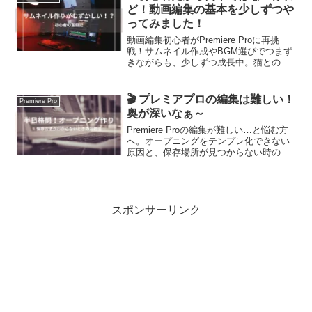
ど！動画編集の基本を少しずつや
ってみました！
動画編集初心者がPremiere Proに再挑
戦！サムネイル作成やBGM選びでつまず
きながらも、少しずつ成長中。猫との癒
し動画づくりを通して学んだことをわか
りやすく紹介します🐾
🎬 プレミアプロの編集は難しい！
Premiere Pro
奥が深いなぁ～
Premiere Proの編集が難しい…と悩む方
へ。オープニングをテンプレ化できない
原因と、保存場所が見つからない時の対
処法・時短の作り方を実体験をもとに解
説します。
スポンサーリンク