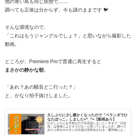
他の青い鳥も同じ状態で……
調べても正体は分からず、今も謎のままです 🐦
そんな環境なので、
「これはもうジャングルでしょ？」と思いながら撮影した
動画。
ところが、Premiere Proで普通に再生すると
まさかの静かな朝
。
「あれ？あの騒音どこ行った？」
と、かなり拍子抜けしました。
久しぶりに少し暖かくなったので「ベランダでひ
なたぼっこ」しました=^_^=【動画あり】
ひさしぶりにお天気なので日光浴しました！今まで「日光
浴」は身体によさそうだな～と思っていましたが、調べて
みたら幸せホルモンの分泌が活性化される・紫外線による
殺菌・消毒・精神の安静・骨を強くする・・・メリットた