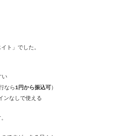
エイト」でした。
すい
銀行なら
1円から振込可
）
インなしで使える
す。