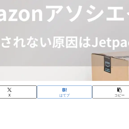
X
はてブ
コピー