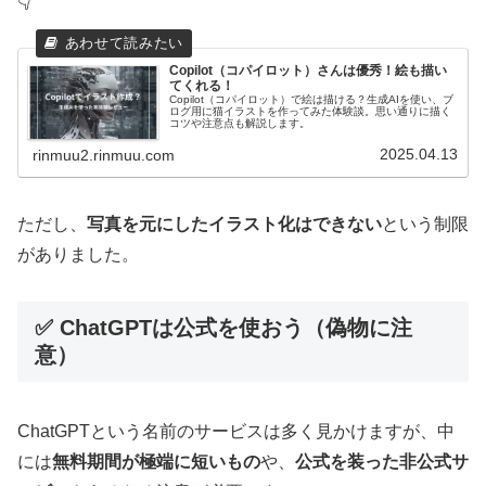
👇
Copilot（コパイロット）さんは優秀！絵も描い
てくれる！
Copilot（コパイロット）で絵は描ける？生成AIを使い、ブ
ログ用に猫イラストを作ってみた体験談。思い通りに描く
コツや注意点も解説します。
2025.04.13
rinmuu2.rinmuu.com
ただし、
写真を元にしたイラスト化はできない
という制限
がありました。
✅ ChatGPTは公式を使おう（偽物に注
意）
ChatGPTという名前のサービスは多く見かけますが、中
には
無料期間が極端に短いもの
や、
公式を装った非公式サ