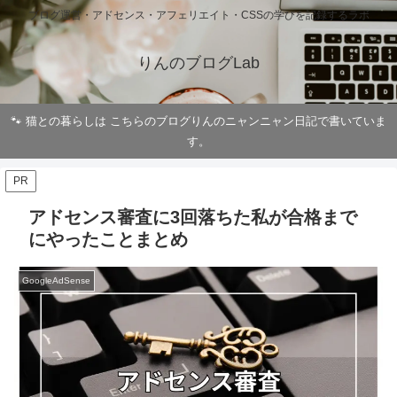
ブログ運営・アドセンス・アフェリエイト・CSSの学びを記録するラボ
りんのブログLab
🐾 猫との暮らしは こちらのブログりんのニャンニャン日記で書いていま
す。
PR
アドセンス審査に3回落ちた私が合格まで
にやったことまとめ
GoogleAdSense