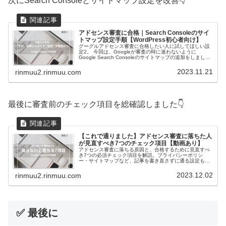
次にSearch Consoleとサイトマップ設定を改善👇
アドセンス審査に合格｜Search Consoleのサイ
トマップ設定手順【WordPress初心者向け】
グーグルアドセンス審査に合格したい人に試してほしい設
定2。 今回は、Googleが審査の時に迷わないように
Google Search Consoleのサイトマップの追加をしまし
た。 前回のAMPの設定とEWWW Image Optimizerプラグ
インの設定準備ができたら、審査の申請をしてみてくださ
2023.11.21
rinmuu2.rinmuu.com
い。
最後に審査前のチェック項目を総確認しました👇
【これで通りました】アドセンス審査に落ちた人
が見直すべき7つのチェック項目【動画あり】
アドセンス審査に落ちる原因と、合格するために見直すべ
き7つの必須チェック項目を解説。プライバシーポリシ
ー・サイトマップなど、記事を書き直さずに通る設定も公
開。
2023.12.02
rinmuu2.rinmuu.com
✅ 最後に