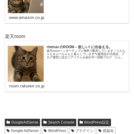
www.amazon.co.jp
楽天room
rinmuu のROOM – 欲しい! に出会える。
楽天roomヘッダーテンプレ無料で配布しています！りんち
ゃん＆ムーちゃんと暮らしています🐾猫用品や日用品、ブ
ログ運営に役立つアイテムを紹介中✨🐱猫ブログ「りんの
ニャンニャン日記:て🔍💻ブログ・note🎥YouTube
room.rakuten.co.jp
GoogleAdSense
Search Console
WordPress設定
Google AdSense
WordPress
プラグイン
収益化