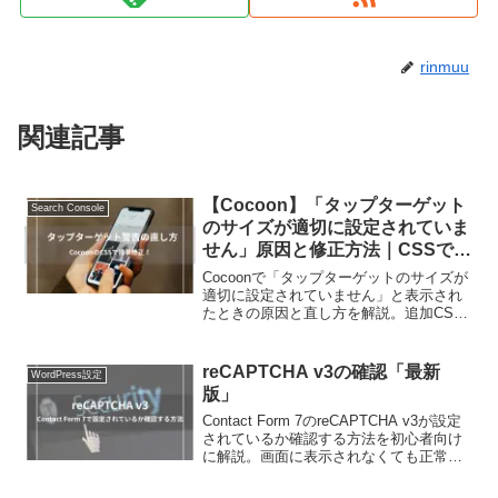
rinmuu
関連記事
【Cocoon】「タップターゲット
Search Console
のサイズが適切に設定されていま
せん」原因と修正方法｜CSSで簡
単解決！
Cocoonで「タップターゲットのサイズが
適切に設定されていません」と表示され
たときの原因と直し方を解説。追加CSS
を貼るだけで、SNSボタンを押しやすく
改善できます。
reCAPTCHA v3の確認「最新
WordPress設定
版」
Contact Form 7のreCAPTCHA v3が設定
されているか確認する方法を初心者向け
に解説。画面に表示されなくても正常に
動作している理由と確認ポイントを紹介
します。