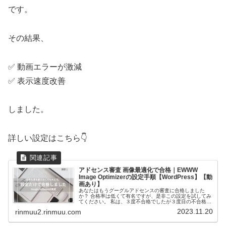
です。
その結果、
✅ 動画エラーが激減
✅ 表示速度改善
しました。
詳しい設定はこちら👇
アドセンス審査 画像最適化で合格｜EWWW
Image Optimizerの設定手順【WordPress】【動
画あり】
あなたはもうグーグルアドセンスの審査に合格しました
か？ 合格率は低くて有名ですが、是非この設定を試してみ
てください。 私は、３度不合格でしたが３度目の不合格か
ら４度目に合格するまでに行ったのは、グーグルサーチコ
2023.11.20
rinmuu2.rinmuu.com
ンソールのエラーを修正したくて、やった、プラグインの
設定とサイトマップの設定だけでした。