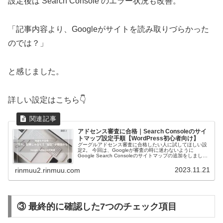
設定後は Search Console のエラー状況も改善。
「記事内容より、Googleがサイトを読み取りづらかった
のでは？」
と感じました。
詳しい設定はこちら👇
アドセンス審査に合格｜Search Consoleのサイ
トマップ設定手順【WordPress初心者向け】
グーグルアドセンス審査に合格したい人に試してほしい設
定2。 今回は、Googleが審査の時に迷わないように
Google Search Consoleのサイトマップの追加をしまし
た。 前回のAMPの設定とEWWW Image Optimizerプラグ
インの設定準備ができたら、審査の申請をしてみてくださ
2023.11.21
rinmuu2.rinmuu.com
い。
③ 最終的に確認した7つのチェック項目