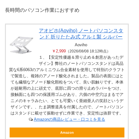
長時間のパソコン作業におすすめ
アオビホ(Aoviho) ノートパソコンスタ
ンド 折りたたみ式 アルミ製 シルバー
Aoviho
￥2,999
（2026/08/08 18:12時点）
１、【安定性優越＆滑り止め＆創意があったデ
ザイン】弊社のノートパソコンスタンドは高品
質な6系6063のアルミニウム合金素材を使用して特別のクラフト
で製造し、複雑のアノード酸化されました。製品の表面にはと
ても繊细なアノード酸化顆粒をついて、良い肌触りです。本体
が超耐用の上に頑丈で、底部に四つの滑り止めラバーをつけ、
接触面にも四つの保護用ゴムがあり、六個の中空穴はまるでア
ニメのキャラみたい、とても可愛いく亜細亜人の笑顔というデ
ザインです。、たま調整道具を付属したので、ノートパソコン
はスタンドに載せて振動せずに作業でき、安定性は抜群です。
Amazonの商品レビュー・口コミを見る
Amazon