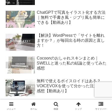
ChatGPTで写真をイラスト化する方法
｜無料で手書き風・ジブリ風も簡単に
できる【動画あり】
【解決】WordPressで「サイトを離れ
ますか？」が毎回出る時の原因と直し
方！
Cocoonのおしゃれスキンまとめ｜
SWELLと迷った私の結論と使ってみた
感想
無料で使えるボイスロイドはある？
VOICEVOXを使って分かった注意点と
感想【動画あり】
メニュー
ホーム
検索
トップ
サイドバー