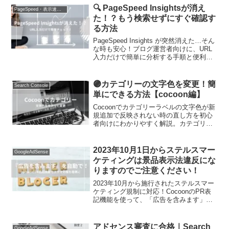
🔍 PageSpeed Insightsが消え
PageSpeed・表示速度改善
た！？もう検索せずにすぐ確認す
る方法
PageSpeed Insights が突然消えた…そん
な時も安心！ブログ運営者向けに、URL
入力だけで簡単に分析する手順と便利な
タブピン留めテクニックを解説します。
🟣カテゴリーの文字色を変更！簡
Search Console
単にできる方法【cocoon編】
Cocoonでカテゴリーラベルの文字色が新
規追加で反映されない時の直し方を初心
者向けにわかりやすく解説。カテゴリ色
の変更手順をスクショ付きでサクッと確
認できます。
2023年10月1日からステルスマー
GoogleAdSense
ケティングは景品表示法違反にな
りますのでご注意ください！
2023年10月から施行されたステルスマー
ケティング規制に対応！CocoonのPR表
記機能を使って、「広告を含みます」表
示を自動で挿入する方法を初心者向けに
やさしく解説します。
アドセンス審査に合格｜Search
GoogleAdSense