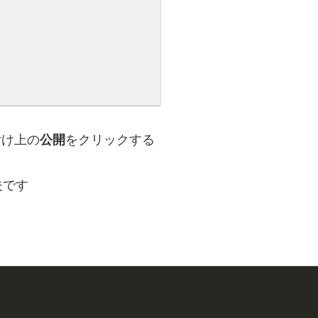
付け上の
公開
をクリックする
夫です