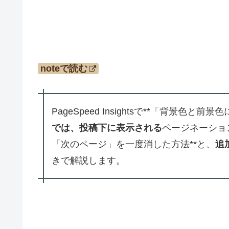
noteで読む
PageSpeed Insightsで**「背景
では、投稿下に表示される
ページネーショ
「次のページ」を一度消した方法**と、
追
きで解説します。