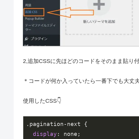
2,追加CSSに先ほどのコードをそのまま貼り
＊コードが何か入っていたら一番下でも大丈
使用したCSS👇
.pagination-next
 {

display
: none;
